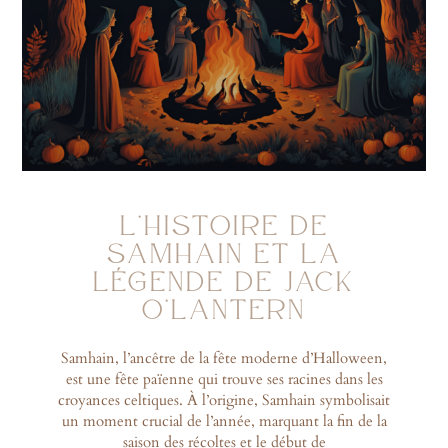
L’HISTOIRE DE
SAMHAIN ET LA
LÉGENDE DE JACK
O’LANTERN
Samhain, l’ancêtre de la fête moderne d’Halloween,
est une fête païenne qui trouve ses racines dans les
croyances celtiques. À l’origine, Samhain symbolisait
un moment crucial de l’année, marquant la fin de la
saison des récoltes et le début de