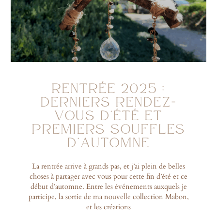
RENTRÉE 2025 :
DERNIERS RENDEZ-
VOUS D’ÉTÉ ET
PREMIERS SOUFFLES
D’AUTOMNE
La rentrée arrive à grands pas, et j’ai plein de belles
choses à partager avec vous pour cette fin d’été et ce
début d’automne. Entre les événements auxquels je
participe, la sortie de ma nouvelle collection Mabon,
et les créations