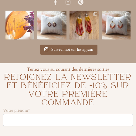
F
I
P
a
n
i
c
s
n
e
t
t
b
a
e
o
g
r
o
r
e
k
a
s
-
m
t
Suivez moi sur Instagram
f
Tenez vous au courant des dernières sorties
REJOIGNEZ LA NEWSLETTER
ET BÉNÉFICIEZ DE -10% SUR
VOTRE PREMIÈRE
COMMANDE
Votre prénom*