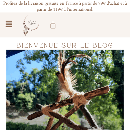
Aller
Profitez de la livraison gratuite en France à partir de 79€ d'achat et à
partir de 119€ à l’international.
au
contenu
Main
Panier
Menu
BIENVENUE SUR LE BLOG