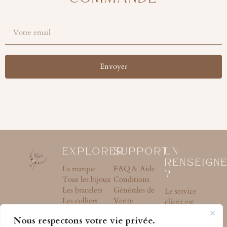
Votre
email
Envoyer
EXPLORER
SUPPORT
UN
RENSEIGN
La marque
FAQ & Aide
?
Tous les bijoux
Conditions
Les bracelets
Générales de
Le service
Les colliers
Vente
client est
Les boucles
Politique de
accessible par
Nous respectons votre vie privée.
d'oreilles
Confidentialité
mail du Lundi