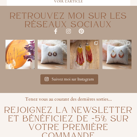
VOIR L'ARTICLE
RETROUVEZ MOI SUR LES
RÉSEAUX SOCIAUX
F
I
P
a
n
i
c
s
n
e
t
t
b
a
e
o
g
r
o
r
e
k
a
s
-
m
t
Suivez moi sur Instagram
f
Tenez vous au courant des dernières sorties...
REJOIGNEZ LA NEWSLETTER
ET BÉNÉFICIEZ DE -5% SUR
VOTRE PREMIÈRE
COMMANDE