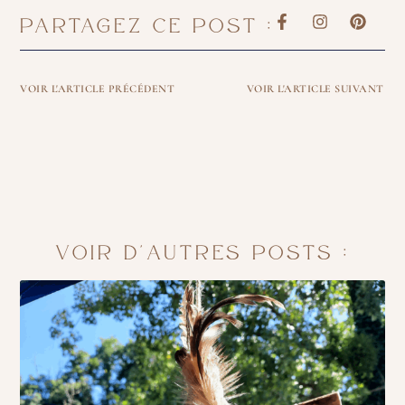
F
I
P
PARTAGEZ CE POST :
a
n
i
c
s
n
e
t
t
b
a
e
VOIR L'ARTICLE PRÉCÉDENT
VOIR L'ARTICLE SUIVANT
o
g
r
o
r
e
k
a
s
-
m
t
f
VOIR D'AUTRES POSTS :