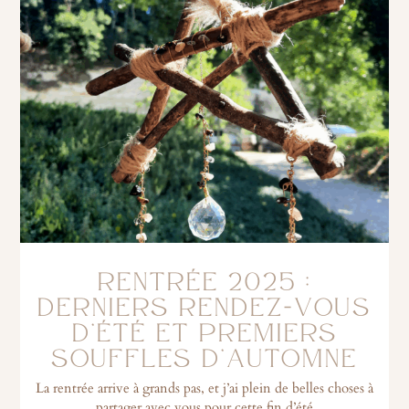
RENTRÉE 2025 :
DERNIERS RENDEZ-VOUS
D’ÉTÉ ET PREMIERS
SOUFFLES D’AUTOMNE
La rentrée arrive à grands pas, et j’ai plein de belles choses à
partager avec vous pour cette fin d’été