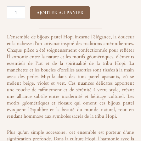
Ensemble
105,00 €.
99,75 €.
de
AJOUTER AU PANIER
bijoux
pastel
amérindiens
en
L’ensemble de bijoux pastel Hopi incarne l’élégance, la douceur
perles
et la richesse d’un artisanat inspiré des traditions amérindiennes.
miyuki
Chaque pièce a été soigneusement confectionnée pour refléter
-
l’harmonie entre la nature et les motifs géométriques, éléments
Hopi
essentiels de l’art et de la spiritualité de la tribu Hopi. La
manchette et les boucles d’oreilles assorties sont tissées à la main
avec des perles Miyuki dans des tons pastel apaisants, où se
mêlent beige, violet et vert. Ces nuances délicates apportent
une touche de raffinement et de sérénité à votre style, créant
une alliance subtile entre modernité et héritage culturel. Les
motifs géométriques et floraux qui ornent ces bijoux pastel
évoquent l’équilibre et la beauté du monde naturel, tout en
rendant hommage aux symboles sacrés de la tribu Hopi.
Plus qu’un simple accessoire, cet ensemble est porteur d’une
signification profonde. Dans la culture Hopi, l’harmonie avec la