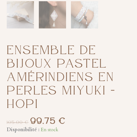
ENSEMBLE DE
BIJOUX PASTEL
AMÉRINDIENS EN
PERLES MIYUKI –
HOPI
99,75
€
LE
LE
105,00
€
PRIX
PRIX
quantité
Disponibilité :
En stock
INITIAL
ACTUEL
de
ÉTAIT :
EST :