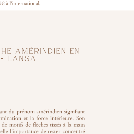
€ à l’international.
HE AMÉRINDIEN EN
 – LANSA
nant du prénom amérindien signifiant
rmination et la force intérieure. Son
de motifs de flèches tissés à la main
elle l’importance de rester concentré
.