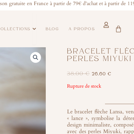
aison gratuite en France à partir de 79€ d'achat et à partir de 119
Ouvrir collections
Panier
COLLECTIONS
BLOG
A PROPOS
BRACELET FLÈC
PERLES MIYUKI
LE
LE
38,00
€
26,60
€
Rupture de stock
PRIX
PRIX
INITIAL
ACTUEL
Le bracelet flèche Lansa, ve
« lance », symbolise la déte
ÉTAIT :
EST :
design minimaliste, composé 
avec des perles Miyuki, rapp
38,00 €.
26,60 €