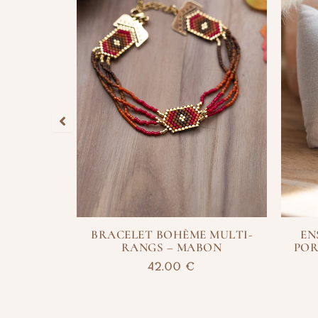
ANCHETTE
BRACELET BOHÈME MULTI-
EN
– BELTANE
RANGS – MABON
POR
42,00
€