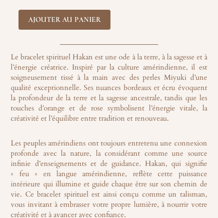
Bracelet
38,00 €.
26,60 €.
spirituel
AJOUTER AU PANIER
amérindien
en
perles
miyuki
Le bracelet spirituel Hakan est une ode à la terre, à la sagesse et à
-
l’énergie créatrice. Inspiré par la culture amérindienne, il est
Hakan
soigneusement tissé à la main avec des perles Miyuki d’une
qualité exceptionnelle. Ses nuances bordeaux et écru évoquent
la profondeur de la terre et la sagesse ancestrale, tandis que les
touches d’orange et de rose symbolisent l’énergie vitale, la
créativité et l’équilibre entre tradition et renouveau.
Les peuples amérindiens ont toujours entretenu une connexion
profonde avec la nature, la considérant comme une source
infinie d’enseignements et de guidance. Hakan, qui signifie
« feu » en langue amérindienne, reflète cette puissance
intérieure qui illumine et guide chaque être sur son chemin de
vie. Ce bracelet spirituel est ainsi conçu comme un talisman,
vous invitant à embrasser votre propre lumière, à nourrir votre
créativité et à avancer avec confiance.