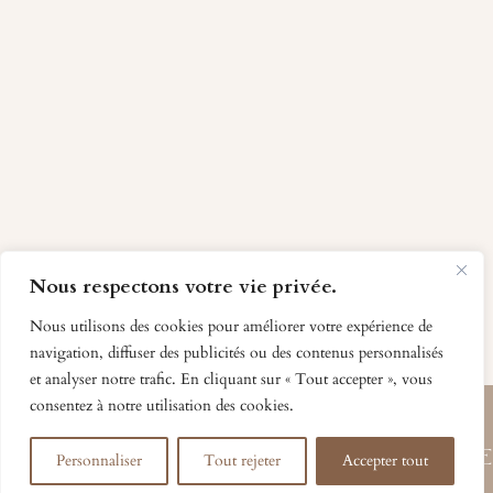
Nous respectons votre vie privée.
Nous utilisons des cookies pour améliorer votre expérience de
navigation, diffuser des publicités ou des contenus personnalisés
et analyser notre trafic. En cliquant sur « Tout accepter », vous
consentez à notre utilisation des cookies.
EXPLORER
SUPPORT
UN
RENSEIGN
Personnaliser
Tout rejeter
Accepter tout
La marque
FAQ & Aide
?