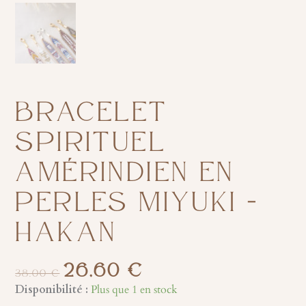
BRACELET
SPIRITUEL
AMÉRINDIEN EN
PERLES MIYUKI –
HAKAN
26,60
€
LE
LE
38,00
€
PRIX
PRIX
quantité
Disponibilité :
Plus que 1 en stock
INITIAL
ACTUEL
de
ÉTAIT :
EST :